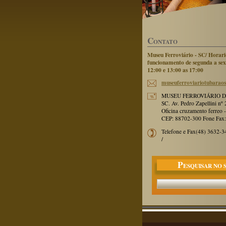
C
ONTATO
Museu Ferroviário - SC/ Horari
funcionamento de segunda a sex
12:00 e 13:00 as 17:00
museufer
roviario
tubaraos
MUSEU FERROVIÁRIO D
SC. Av. Pedro Zapellini nº
Oficina cruzamento ferreo 
CEP: 88702-300 Fone Fax:
Telefone e Fax(48) 3632-
/
P
ESQUISAR NO 