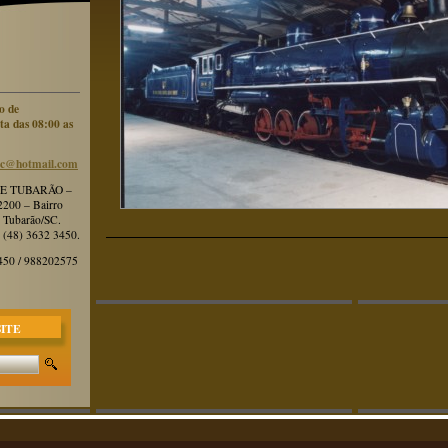
o de
ta das 08:00 as
c@hotmai
l.com
E TUBARÃO –
 2200 – Bairro
- Tubarão/SC.
 (48) 3632 3450.
3450 / 988202575
SITE