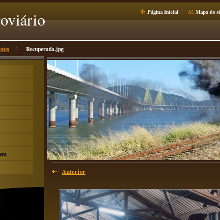
Página Inicial
Mapa do si
oviário
otos
Recuperada.jpg
rem
Anterior